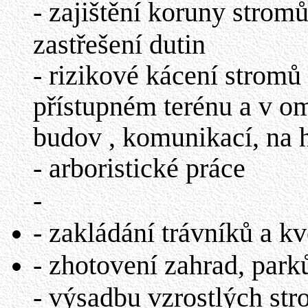
- zajištění koruny strom
zastřešení dutin
- rizikové kácení stromů
přístupném terénu a v om
budov , komunikací, na
- arboristické práce
-
- zakládání trávníků a k
- zhotovení zahrad, parků
- výsadbu vzrostlých str