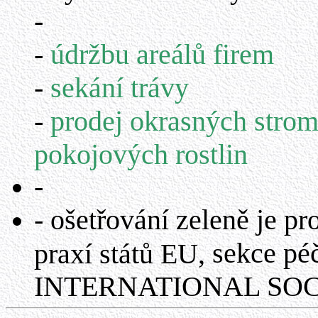
-
-
údržbu areálů firem
-
sekání trávy
-
prodej okrasných strom
pokojových rostlin
-
- ošetřování zeleně je p
sekce
pé
praxí států EU,
INTERNATIONAL SO